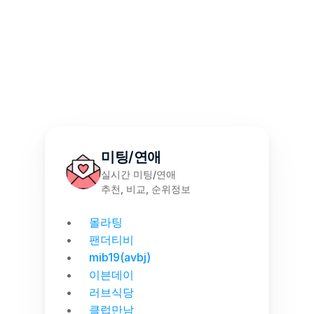
몰천사 몰러브 성인용품 - 월간 랭킹 집계
미팅/연애
실시간 미팅/연애
추천, 비교, 순위정보
몰라팅
팬더티비
mib19(avbj)
이븐데이
러브식당
클럽만남