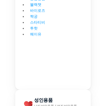
블랙챗
바이로즈
짝궁
스타티비
투핫
헤이유
성인용품
남자성인용품 / 여자성인용품