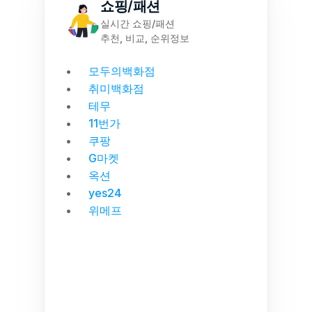
쇼핑/패션
실시간 쇼핑/패션
추천, 비교, 순위정보
모두의백화점
취미백화점
테무
11번가
쿠팡
G마켓
옥션
yes24
위메프