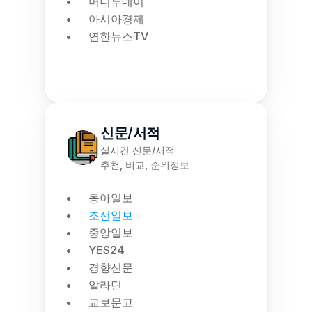
머니투데이
아시아경제
연한뉴스TV
신문/서적
실시간 신문/서적
추천, 비교, 순위정보
동아일보
조선일보
중앙일보
YES24
경향신문
알라딘
교보문고